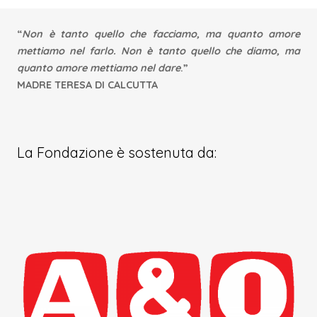
This
field
“
Non è tanto quello che facciamo, ma quanto amore
should
mettiamo nel farlo. Non è tanto quello che diamo, ma
be
quanto amore mettiamo nel dare
.”
left
MADRE TERESA DI CALCUTTA
blank
La Fondazione è sostenuta da: