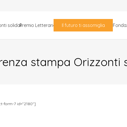
Il futuro ti assomiglia
nti solidali
Premio Letterario
Fondaz
enza stampa Orizzonti s
t-form-7 id=”2180″]