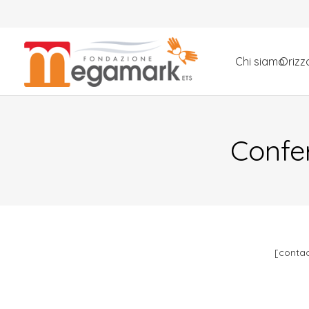
Chi siamo
Orizzo
Confer
[contac