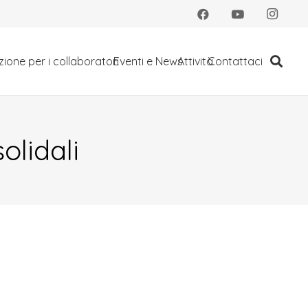
ione per i collaboratori
Eventi e News
Attività
Contattaci
olidali